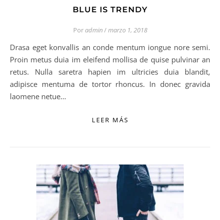
BLUE IS TRENDY
Por
admin
/
marzo 1, 2018
Drasa eget konvallis an conde mentum iongue nore semi.
Proin metus duia im eleifend mollisa de quise pulvinar an
retus. Nulla saretra hapien im ultricies duia blandit,
adipisce mentuma de tortor rhoncus. In donec gravida
laomene netue…
LEER MÁS