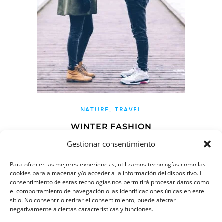
,
NATURE
TRAVEL
WINTER FASHION
Gestionar consentimiento
Por
admin
/
enero 15, 2018
Korem ipsum dolor sitna amet, no ectetur adipiscing elit.
Para ofrecer las mejores experiencias, utilizamos tecnologías como las
cookies para almacenar y/o acceder a la información del dispositivo. El
Curabitur laoreet cursus volutpat. Em iquam sat amet
consentimiento de estas tecnologías nos permitirá procesar datos como
ligula eta justo tincidunt lam sreet nome vitae lorem.
el comportamiento de navegación o las identificaciones únicas en este
sitio. No consentir o retirar el consentimiento, puede afectar
Aliquam porttitor tellus enim, egeta comade augue porta ut
negativamente a ciertas características y funciones.
maecenas lobortis…